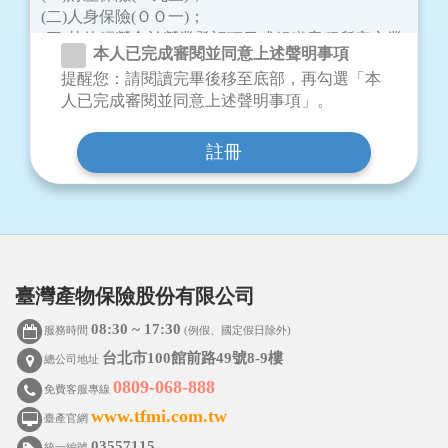
(二)人身保險(ＯＯ一)；
(三)其他經營合於營業登記項目或組織章程所定之業
本人已完成審閱並同意上述聲明事項
務(一八一)。
提醒您：請閱讀完畢後移至底部，再勾選「本
二、蒐集之個人資料類別：
人已完成審閱並同意上述聲明事項」。
本公司蒐集之個人資料類別包含：識別類、特徵
類、家庭情形、社會情況、財務細節及健康及其他
類等。例如：姓名、身分證統一編號、出生年月
日、住址、聯絡方式、婚姻、家庭、教育、職業、
財務情況、病歷、醫療、健康檢查或其他得以直接
或間接方式識別該個人之資料等予以填載，詳如相
關業務申請書或契約書內容。
三、個人資料之來源（個人資料非由當事人提
臺灣產物保險股份有限公司
供間接蒐集之情形適用）：
08:30 ~ 17:30
服務時間
(例假、國定假日除外)
(一)要保人/被保險人；
(二)司法警憲機關、委託協助處理理賠之公證人或機
台北市100館前路49號8-9樓
總公司地址
構；
0809-068-888
免費客服專線
(三)當事人之法定代理人、輔助人；
www.tfmi.com.tw
臺產官網
(四)各醫療院所；
(五)與第三人共同行銷、交互運用客戶資料、合作推
03557115
統一編號