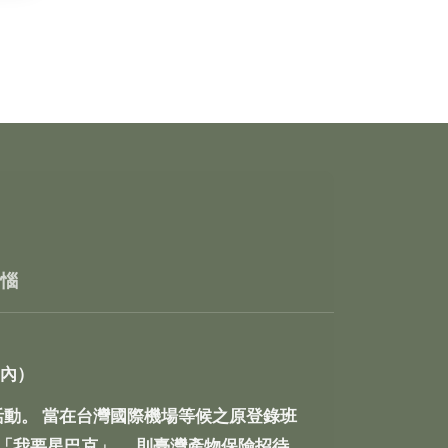
煩惱
間內）
動。 當在台灣國際機場等候之原登錄班
字「我要星巴克」， 則臺灣產物保險招待