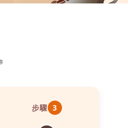
你
步驟
3