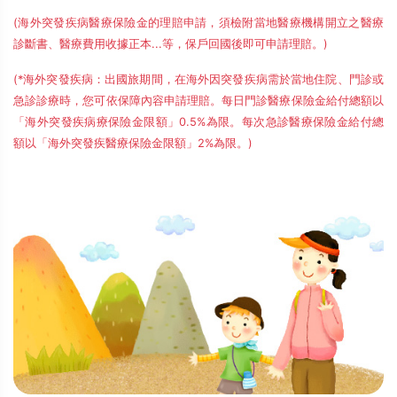
(海外突發疾病醫療保險金的理賠申請，須檢附當地醫療機構開立之醫療
診斷書、醫療費用收據正本...等，保戶回國後即可申請理賠。)
(*海外突發疾病：出國旅期間，在海外因突發疾病需於當地住院、門診或
急診診療時，您可依保障內容申請理賠。每日門診醫療保險金給付總額以
「海外突發疾病療保險金限額」0.5%為限。每次急診醫療保險金給付總
額以「海外突發疾醫療保險金限額」2%為限。)