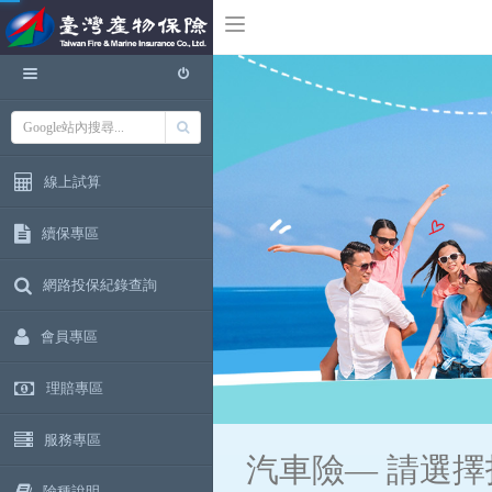
線上試算
續保專區
網路投保紀錄查詢
會員專區
理賠專區
服務專區
汽車險—
請選擇
險種說明