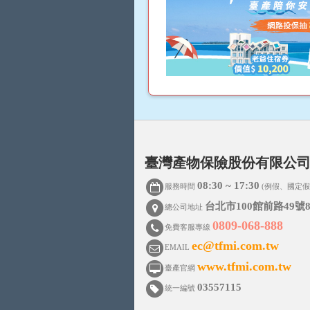
臺灣產物保險股份有限公
08:30 ~ 17:30
服務時間
(例假、國定假
台北市100館前路49號8
總公司地址
0809-068-888
免費客服專線
ec@tfmi.com.tw
EMAIL
www.tfmi.com.tw
臺產官網
03557115
統一編號