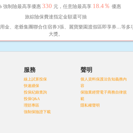
330
18.4％
強制險最高享優惠
元，任意險最高享
優惠
旅綜險保費達指定金額還可抽
用金、老爺集團聯合住宿券3張、麗寶樂園渡假區即享券…等多
大獎。
服務
聲明
線上試算投保
個人資料保護法告知義務內
快速續保
容
投保紀錄查詢
保險業經營電子商務自律規
投保Q&A
範
理賠專區
隱私權聲明
強制保險證下載