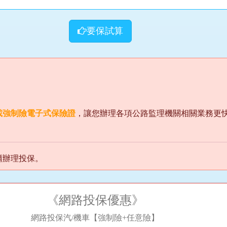
要保試算
載強制險電子式保險證
，讓您辦理各項公路監理機關相關業務更
櫃辦理投保。
《網路投保優惠》
網路投保汽/機車【強制險+任意險】