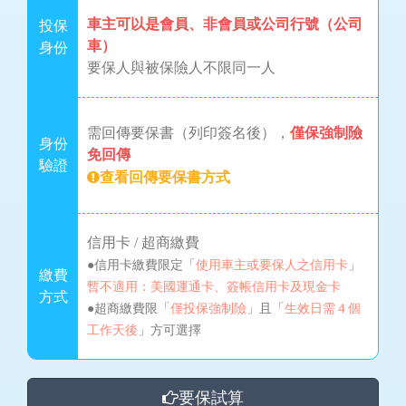
車主可以是會員、非會員或公司行號（公司
投保
車）
身份
要保人與被保險人不限同一人
需回傳要保書（列印簽名後），
僅保強制險
身份
免回傳
驗證
查看回傳要保書方式
信用卡 / 超商繳費
●信用卡繳費限定「
使用車主或要保人之信用卡
」
繳費
暫不適用：美國運通卡、簽帳信用卡及現金卡
方式
●超商繳費限「
僅投保強制險
」且「
生效日需４個
工作天後
」方可選擇
要保試算