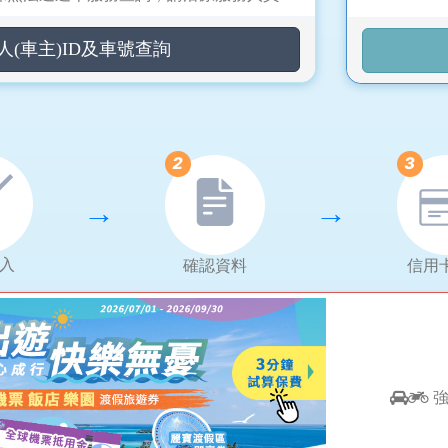
(車主)ID及車號查詢
→
→
入
確認資料
信用
強