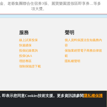
金、老爺集團聯合住宿券3張、麗寶樂園渡假區即享券…等多
項大獎。
服務
聲明
線上試算投保
個人資料保護法告知義務內
快速續保
容
投保紀錄查詢
保險業經營電子商務自律規
投保Q&A
範
理賠專區
隱私權聲明
強制保險證下載
表示您同意Cookies技術支援。更多資訊請參閱
隱私權保護