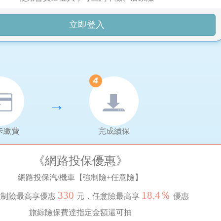
立即登入
→
卡繳費
完成續保
《網路投保優惠》
網路投保汽/機車【強制險+任意險】
330
18.4％
制險最高享優惠
元，任意險最高享
優惠
旅綜險保費達指定金額還可抽