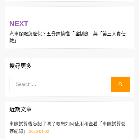
文
NEXT
章
汽車保險怎麼保？五分鐘搞懂「強制險」與「第三人責任
導
險」
覽
搜尋更多
Search
SEARCH
for:
近期文章
車險試算後忘記了嗎？教您如何使用和查看「車險試算儲
存紀錄」
2026-04-02