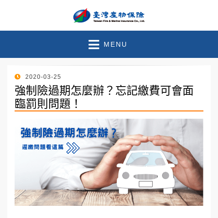
臺灣產物保險 – 官方部落
珍惜此刻●守護未來
MENU
格
POSTED
2020-03-25
ON
強制險過期怎麼辦？忘記繳費可會面
臨罰則問題！