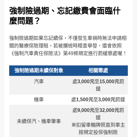
強制險過期、忘記繳費會面臨什
麼問題？
強制險過期如果忘記續保，不僅發生車禍時無法申請相
關的醫療保險理賠，若被攔檢時稽查舉發，還會依照
《強制汽車責任保險法》第49條規定進行罰緩懲處喔！
強制險過期未續保對象
相關懲處
汽車
處
3,000元
至
15,000元
罰
鍰
機車
處
1,500元
至
3,000元
罰鍰
處
9,000元
至
32,000元
罰
鍰
未續保汽、機車肇事
※
扣留車輛牌照直到車主
按規定投保強制險