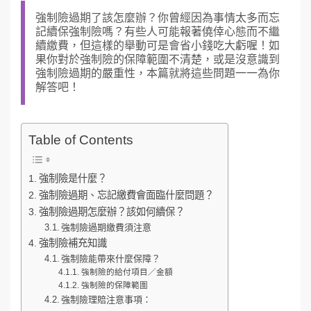
強制險過期了該怎麼辦？你曾經因為事情太多而忘
記續保強制險嗎？有些人可能報著僥倖心態而不繼
續繳費，但這樣的舉動可是會省小錢吃大虧喔！如
果你對於強制險的保障範圍不清楚，或是沒意識到
強制險過期的嚴重性，本篇就將這些問題一一為你
解答吧！
Table of Contents
強制險是什麼？
強制險過期、忘記繳費會面臨什麼問題？
強制險過期怎麼辦？該如何續保？
強制險過期繳費須注意
強制險補充知識
強制險能帶來什麼保障？
強制險的給付項目／金額
強制險的保障範圍
強制險理賠注意事項：