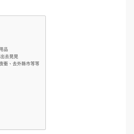
用品
車出去晃晃
夜衝、去外縣市等等