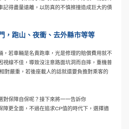
車記得盡量遠離，以防真的不慎擦撞造成巨大的債
門，跑山、夜衝、去外縣市等等
輛，若車輛是名貴跑車，光是修理的賠償費用就不
因視線不佳，導致沒注意路面坑洞而自摔，重機普
是相對嚴重，若後座載人的話就還要負擔對乘客的
選對保障自保呢？接下來將一一告訴你
保障更全面，不過在追求CP值的時代下，選擇適