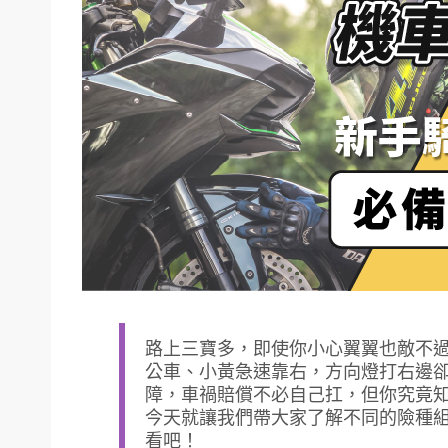
路上三寶多，即使你小心翼翼也敵不
公車、小黃急速靠右，方向燈打右邊
障，車禍賠償不必自己扛，但你究竟
今天就讓我們帶大家了解不同的險種
看吧！