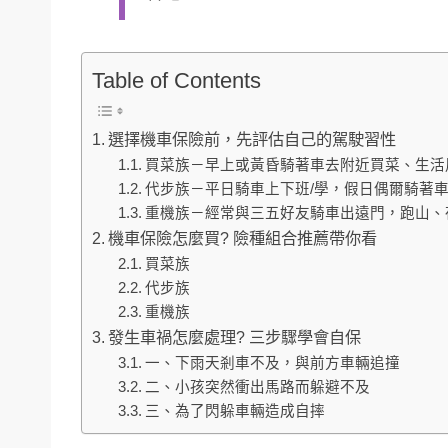
Table of Contents
選擇機車保險前，先評估自己的駕駛習性
買菜族－早上或黃昏騎著車去附近買菜、生活
代步族－平日騎車上下班/學，假日偶爾騎著
重機族－經常與三五好友騎車出遠門，跑山、
機車保險怎麼買? 險種組合推薦帶你看
買菜族
代步族
重機族
發生車禍怎麼處理? 三步驟學會自保
一、下雨天剎車不及，與前方車輛追撞
二、小孩突然衝出馬路而躲避不及
三、為了閃躲車輛造成自摔