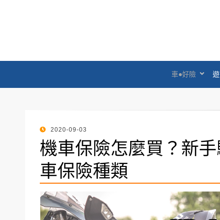
臺灣產物保險 – 
珍惜此刻●守護未來
車●好險
遊
POSTED
2020-09-03
ON
機車保險怎麼買？新手
車保險種類