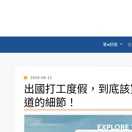
臺灣產物保險 – 
珍惜此刻●守護未來
車●好險
遊
POSTED
2020-09-11
ON
出國打工度假，到底該
道的細節！