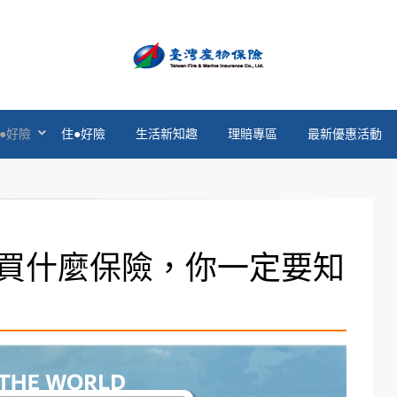
官方部落格
●好險
住●好險
生活新知趣
理賠專區
最新優惠活動
買什麼保險，你一定要知