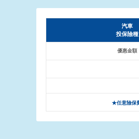
汽車
投保險種
優惠金額
★任意險保費