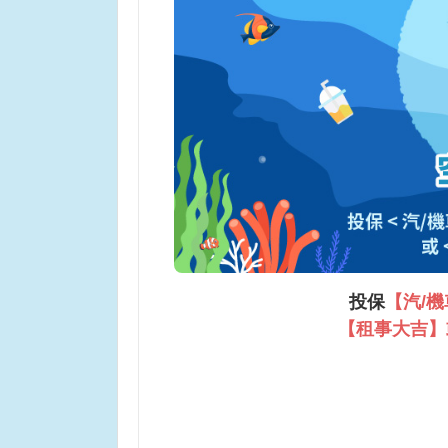
投保
【汽/
【租事大吉】或