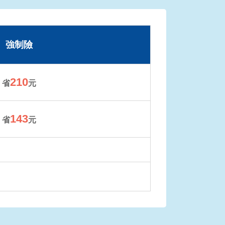
強制險
210
省
元
143
省
元