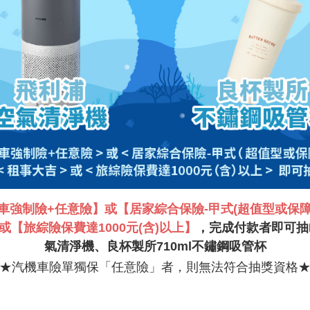
機車強制險+任意險】或【居家綜合保險-甲式(超值型或保
【旅綜險保費達1000元(含)以上】
，完成付款者即可抽Ph
氣清淨機、良杯製所710ml不鏽鋼吸管杯
★汽機車險單獨保「任意險」者，則無法符合抽獎資格