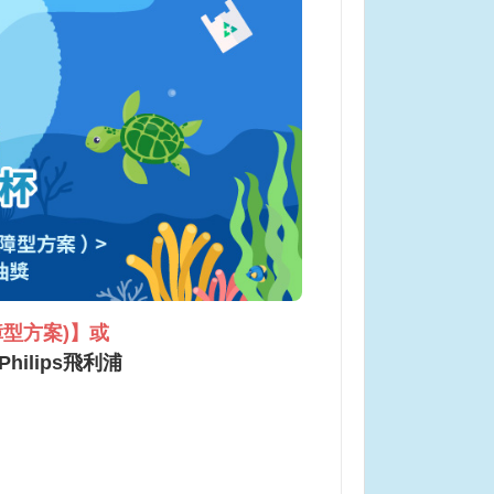
障型方案)】或
ilips飛利浦
★