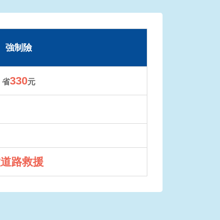
強制險
330
省
元
數道路救援