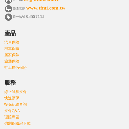
www.tfmi.com.tw
臺產官網
03557115
統一編號
產品
汽車保險
機車保險
居家保險
旅遊保險
打工度假保險
服務
線上試算投保
快速續保
投保紀錄查詢
投保Q&A
理賠專區
強制保險證下載