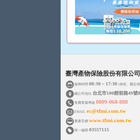
臺灣產物保險股份有限公
08:30 ~ 17:30
服務時間
(例假、國定假
台北市100館前路49號8
總公司地址
0809-068-888
免費客服專線
ec@tfmi.com.tw
EMAIL
www.tfmi.com.tw
臺產官網
03557115
統一編號