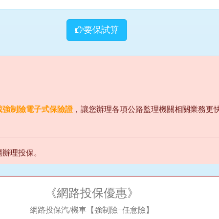
要保試算
載強制險電子式保險證
，讓您辦理各項公路監理機關相關業務更
櫃辦理投保。
《網路投保優惠》
網路投保汽/機車【強制險+任意險】