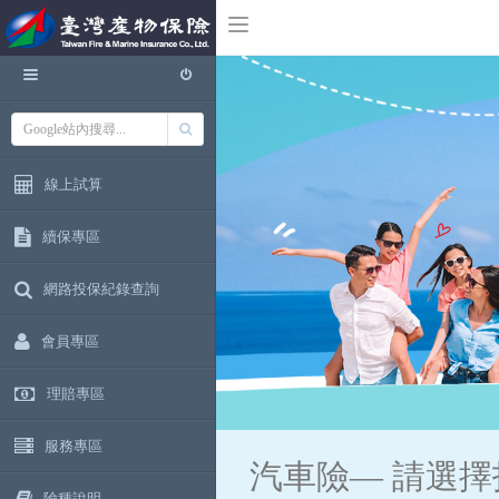
線上試算
續保專區
網路投保紀錄查詢
會員專區
理賠專區
服務專區
汽車險—
請選擇
險種說明