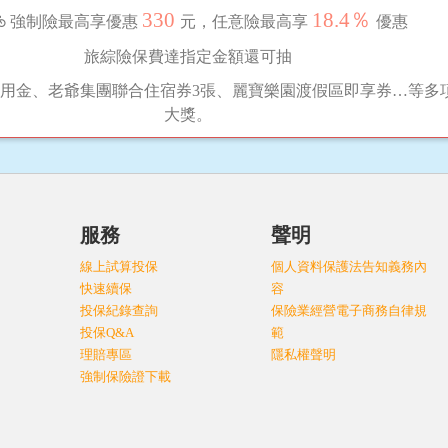
330
18.4％
強制險最高享優惠
元，任意險最高享
優惠
旅綜險保費達指定金額還可抽
用金、老爺集團聯合住宿券3張、麗寶樂園渡假區即享券…等多
大獎。
服務
聲明
線上試算投保
個人資料保護法告知義務內
快速續保
容
投保紀錄查詢
保險業經營電子商務自律規
投保Q&A
範
理賠專區
隱私權聲明
強制保險證下載