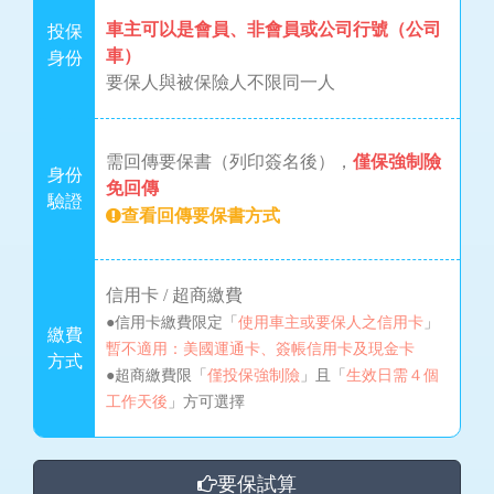
車主可以是會員、非會員或公司行號（公司
投保
車）
身份
要保人與被保險人不限同一人
需回傳要保書（列印簽名後），
僅保強制險
身份
免回傳
驗證
查看回傳要保書方式
信用卡 / 超商繳費
●信用卡繳費限定「
使用車主或要保人之信用卡
」
繳費
暫不適用：美國運通卡、簽帳信用卡及現金卡
方式
●超商繳費限「
僅投保強制險
」且「
生效日需４個
工作天後
」方可選擇
要保試算