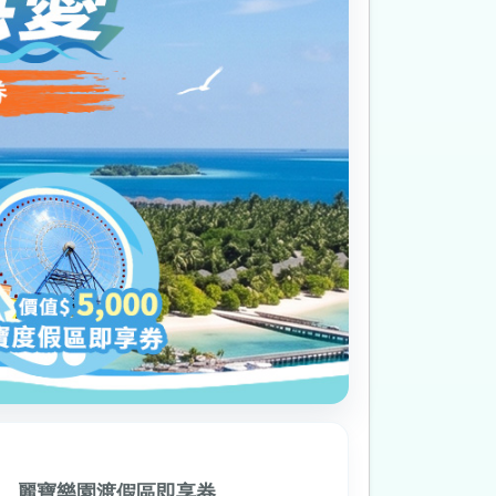
、麗寶樂園渡假區即享券。