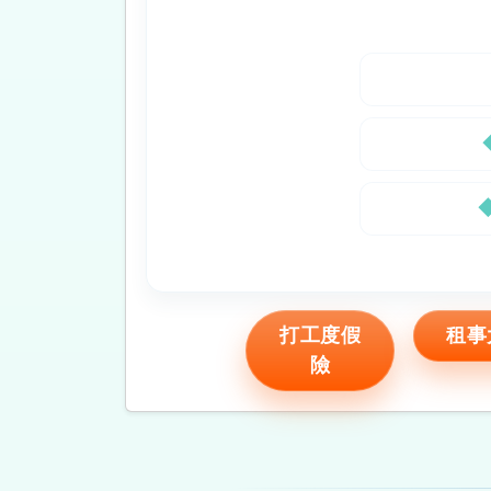
打工度假
租事
險