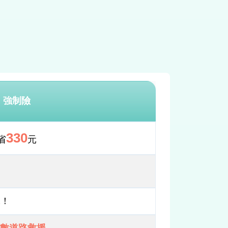
強制險
330
省
元
保！