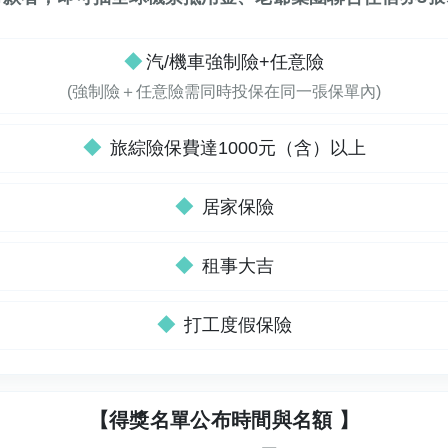
◆
汽/機車強制險+任意險
(強制險＋任意險需同時投保在同一張保單內)
◆
旅綜險保費達1000元（含）以上
◆
居家保險
◆
租事大吉
◆
打工度假保險
【得獎名單公布時間與名額 】