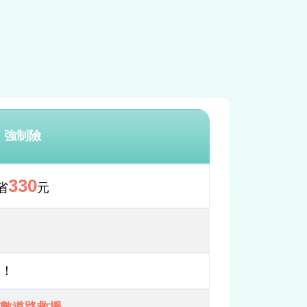
強制險
330
省
元
保！