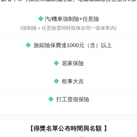
◆
汽/機車強制險+任意險
(強制險＋任意險需同時投保在同一張保單內)
◆
旅綜險保費達1000元（含）以上
◆
居家保險
◆
租事大吉
◆
打工度假保險
【得獎名單公布時間與名額 】