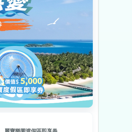
、麗寶樂園渡假區即享券。