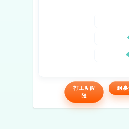
打工度假
租事
險