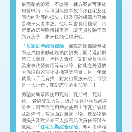
最完整的險種，不論哪一種方案皆可用於
房貸申請，保障因保險事故導致住宅及住
宅內的動產的損失，以及額外保障內容像
是機車火災事故、住宅災害費用補償、特
定事故房屋跌價補償等，讓房貸族除了買
到好房子，未來也能住得安心。
「居家動產綜合保險」
保障若因保險事故
而造成自家動產毀損的損失，同時還針對
第三人責任、承租人責任、家庭成員傷害
及家事代勞費用等有保障，除此之外還擴
大保障自家寵物及機車等項目，且一年保
費最低千元有找，對於租屋族來說，可說
是一大福音，能讓您住的更加安心！
另鑒於民眾因使用瓦斯、瓦斯桶、瓦斯
罐、 管線發生火災、爆炸等意外事故經常
發生，因而住宅用戶於使用上述瓦斯氣體
及設備時，常須面對自身財物、建築物裝
潢損失及對於第三人損害賠償責任等潛在
風險。
「住宅瓦斯綜合保險」
即可提供相