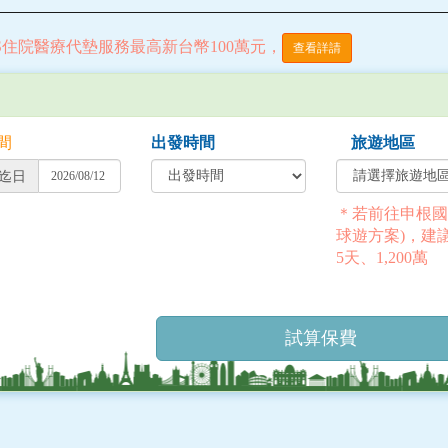
S住院醫療代墊服務最高新台幣100萬元，
查看詳請
間
出發時間
旅遊地區
迄日
＊若前往申根國
球遊方案)，建
5天、1,200萬