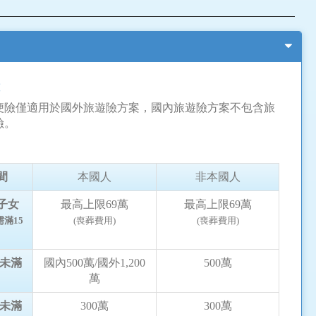
便險僅適用於國外旅遊險方案，國內旅遊險方案不包含旅
險。
間
本國人
非本國人
子女
最高上限69萬
最高上限69萬
需滿15
(喪葬費用)
(喪葬費用)
~未滿
國內500萬/國外1,200
500萬
萬
~未滿
300萬
300萬