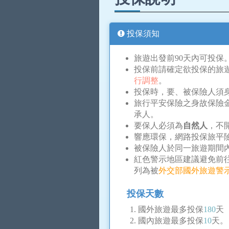
投保須知
旅遊出發前90天內可投保
投保前請確定欲投保的旅
行調整
。
投保時，要、被保險人須
旅行平安保險之身故保險
承人。
要保人必須為
自然人
，不
響應環保，網路投保旅平
被保險人於同一旅遊期間
紅色警示地區建議避免前
列為被
外交部國外旅遊警
投保天數
國外旅遊最多投保
180
天
國內旅遊最多投保
10
天。