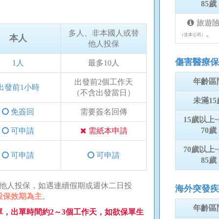
85歲
旅遊
多人、非本國人或替
。
（含本公司）
本人
他人投保
傷害醫療保
1人
最多10人
年齡區
出發前2個工作天
出發前1小時
（不含出發當日）
未滿15
免簽回
需要簽名回傳
15歲以上
70歲
可申請
需紙本申請
70歲以上
可申請
可申請
85歲
替他人投保，如遇連續假期或週休二日投
海外突發疾
投保效期為主
。
年齡區
，出單時間約2～3個工作天，如欲保單生