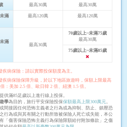
歲
最高30萬
最高30萬
~未滿
最高120萬
最高120萬
70歲以上~未滿75歲
最高30萬
~未滿
最高30萬
75歲以上~未滿85歲
突發疾病保險：請以實際投保額度為主。
突發疾病保險保障升級，於以下地區旅遊時，保額上限最高
 倍：美加 2.5 倍、歐日韓 2 倍、紐澳 1.5 倍。
提供滿85足歲以上進行線上投保。
遊學
為目的，旅行平安保險投保
保額最高上限300萬元
。
或間接因任何恐怖主義者之行為或為抑制、防止、鎮壓恐
之行為或與其有關之行動所致被保險人死亡或失能，本公
有「傷害保險恐怖主義行為保險限額給付附加條款」之傷
其給付金額
最高以新臺幣200萬元為限
。