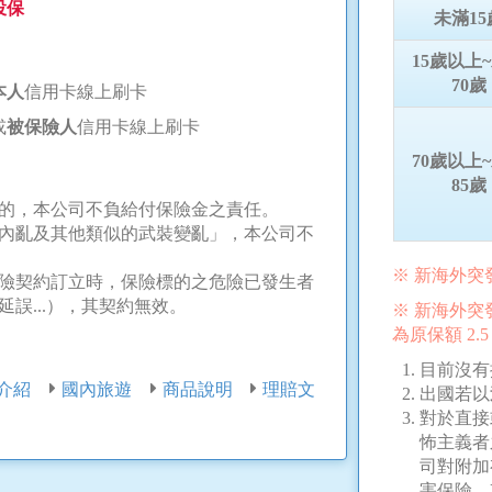
投保
未滿15
15歲以上
70歲
本人
信用卡線上刷卡
或
被保險人
信用卡線上刷卡
70歲以上
85歲
的，本公司不負給付保險金之責任。
內亂及其他類似的武裝變亂」，本公司不
※ 新海外
險契約訂立時，保險標的之危險已發生者
誤...），其契約無效。
※ 新海外
為原保額 2.5
目前沒有
介紹
國內旅遊
商品說明
理賠文
出國若以
對於直接
怖主義者
司對附加
害保險，