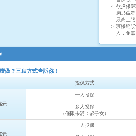
欲投保環
滿15歲
最高上限
班機延誤
人，並需
額
怎麼做？三種方式告訴你！
投保方式
一人投保
萬元
多人投保
（僅限未滿15歲子女）
一人投保
萬元