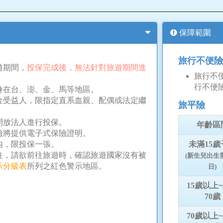
保障範圍
。
旅行不便險
遊期間，
投保完成後，無法針對旅遊期間進
旅行不
行不便
身在台、澎、金、馬等地區。
金受益人，限指定直系血親、配偶或法定繼
旅平險
開放法人進行投保。
年齡區
險將提供電子式保險證明。
未滿15歲
內，限投保一張。
往，請欲前往旅遊時，確認旅遊國家沒有被
(新生兒出生
示分級表
所列之紅色警示地區。
日)
15歲以上
70歲
70歲以上