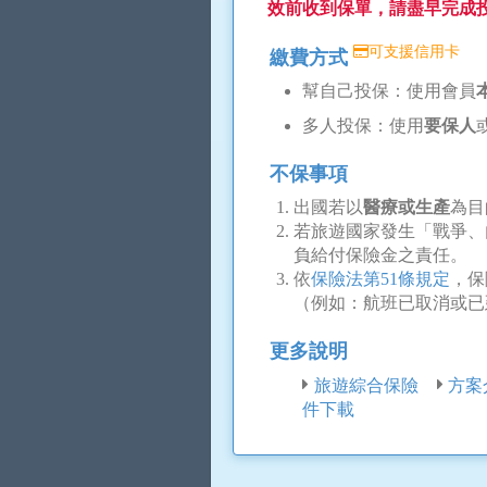
效前收到保單，請盡早完成
可支援信用卡
繳費方式
幫自己投保：使用會員
多人投保：使用
要保人
不保事項
出國若以
醫療或生產
為目
若旅遊國家發生「戰爭、
負給付保險金之責任。
依
保險法第51條規定
，保
（例如：航班已取消或已延
更多說明
旅遊綜合保險
方案
件下載