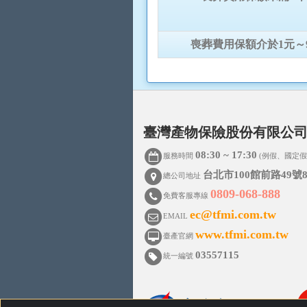
喪葬費用保額介於1元～9
臺灣產物保險股份有限公
08:30 ~ 17:30
服務時間
(例假、國定假
台北市100館前路49號8
總公司地址
0809-068-888
免費客服專線
ec@tfmi.com.tw
EMAIL
www.tfmi.com.tw
臺產官網
03557115
統一編號