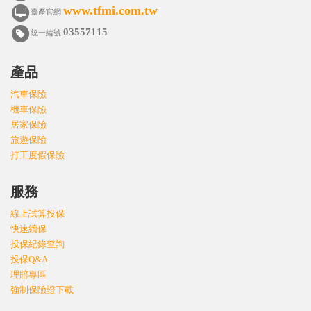
www.tfmi.com.tw
臺產官網
03557115
統一編號
產品
汽車保險
機車保險
居家保險
旅遊保險
打工度假保險
服務
線上試算投保
快速續保
投保紀錄查詢
投保Q&A
理賠專區
強制保險證下載