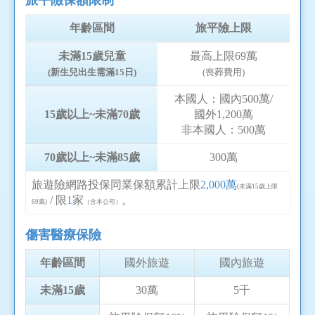
年齡區間
旅平險上限
未滿15歲兒童
最高上限69萬
(新生兒出生需滿15日)
(喪葬費用)
本國人：國內500萬/
15歲以上~未滿70歲
國外1,200萬
非本國人：500萬
70歲以上~未滿85歲
300萬
旅遊險網路投保同業保額累計上限
2,000萬
(未滿15歲上限
/ 限
1
家
。
69萬)
（含本公司）
傷害醫療保險
年齡區間
國外旅遊
國內旅遊
未滿15歲
30萬
5千