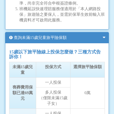
準，尚非完全符合申根簽證條例。
班機延誤快速理賠服務僅適用於「本人網路投
保」旅遊險之要保人，並需於保單生效前輸入班
機資料才可啟用此服務。
查詢未滿15歲兒童旅平險保額
15歲以下旅平險線上投保怎麼做？三種方式告
訴你！
未滿15歲兒
投保方式
選擇旅平險保額
童
一人投保
喪葬費用保
多人投保
額已達69萬
0萬
（僅限未滿15歲
元
子女）
一人投保