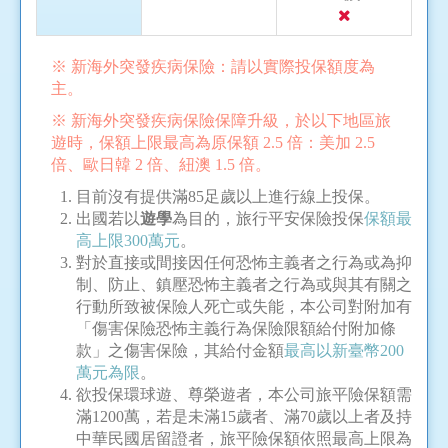
※ 新海外突發疾病保險：請以實際投保額度為
主。
※ 新海外突發疾病保險保障升級，於以下地區旅
遊時，保額上限最高為原保額 2.5 倍：美加 2.5
倍、歐日韓 2 倍、紐澳 1.5 倍。
目前沒有提供滿85足歲以上進行線上投保。
出國若以
遊學
為目的，旅行平安保險投保
保額最
高上限300萬元
。
對於直接或間接因任何恐怖主義者之行為或為抑
制、防止、鎮壓恐怖主義者之行為或與其有關之
行動所致被保險人死亡或失能，本公司對附加有
「傷害保險恐怖主義行為保險限額給付附加條
款」之傷害保險，其給付金額
最高以新臺幣200
萬元為限
。
欲投保環球遊、尊榮遊者，本公司旅平險保額需
滿1200萬，若是未滿15歲者、滿70歲以上者及持
中華民國居留證者，旅平險保額依照最高上限為