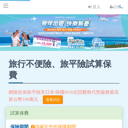
登入
註冊
旅行不便險、旅平險試算保
費
網路投保旅平險享日本/韓國SOS住院醫療代墊服務最高
新台幣100萬元，
查看詳請
試算保費
保險期間
請確定您的保障期間