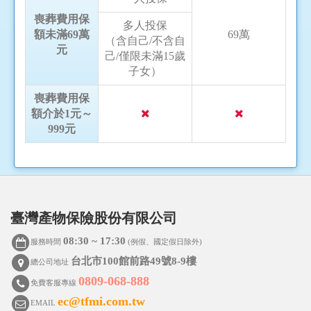
喪葬費用保
多人投保
額未滿69萬
69萬
（含自己/不含自
元
己/僅限未滿15歲
子女）
喪葬費用保
額介於1元～
999元
臺灣產物保險股份有限公司
08:30 ~ 17:30
服務時間
(例假、國定假日除外)
台北市100館前路49號8-9樓
總公司地址
0809-068-888
免費客服專線
ec@tfmi.com.tw
EMAIL