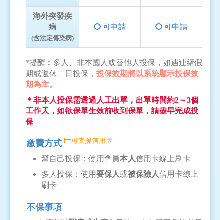
海外突發疾
病
可申請
可申請
(含法定傳染病)
*提醒︰多人、非本國人或替他人投保，如遇連續假
期或週休二日投保，
投保效期將以系統顯示投保效
期為主
。
＊非本人投保需透過人工出單，出單時間約2～3個
工作天，如欲保單生效前收到保單，請盡早完成投
保
可支援信用卡
繳費方式
幫自己投保：使用會員
本人
信用卡線上刷卡
多人投保：使用
要保人
或
被保險人
信用卡線上
刷卡
不保事項