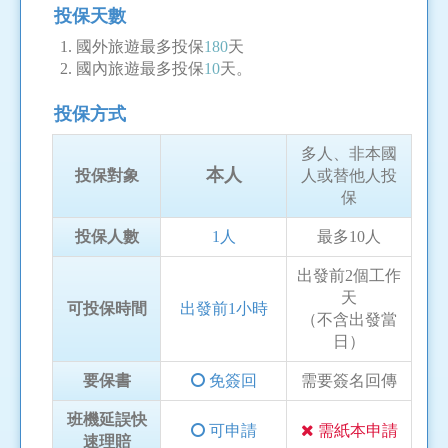
投保天數
國外旅遊最多投保
180
天
國內旅遊最多投保
10
天。
投保方式
多人、非本國
本人
投保對象
人或替他人投
保
投保人數
1人
最多10人
出發前2個工作
天
可投保時間
出發前1小時
（不含出發當
日）
要保書
免簽回
需要簽名回傳
班機延誤快
可申請
需紙本申請
速理賠