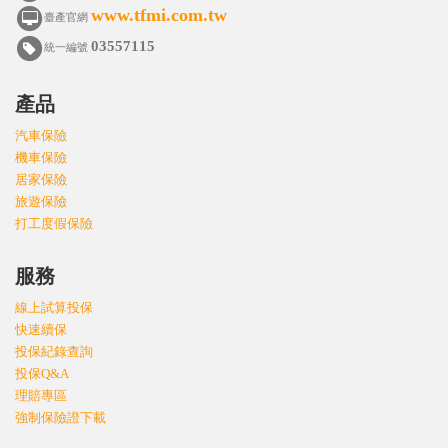
www.tfmi.com.tw
臺產官網
03557115
統一編號
產品
汽車保險
機車保險
居家保險
旅遊保險
打工度假保險
服務
線上試算投保
快速續保
投保紀錄查詢
投保Q&A
理賠專區
強制保險證下載