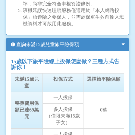
準，尚非完全符合申根簽證條例。
班機延誤快速理賠服務僅適用於「本人網路投
保」旅遊險之要保人，並需於保單生效前輸入班
機資料才可啟用此服務。
查詢未滿15歲兒童旅平險保額
15歲以下旅平險線上投保怎麼做？三種方式告
訴你！
未滿15歲兒
投保方式
選擇旅平險保額
童
一人投保
喪葬費用保
多人投保
額已達69萬
0萬
（僅限未滿15歲
元
子女）
一人投保