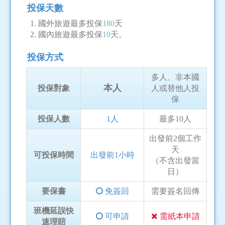
投保天數
國外旅遊最多投保
180
天
國內旅遊最多投保
10
天。
投保方式
多人、非本國
本人
投保對象
人或替他人投
保
投保人數
1人
最多10人
出發前2個工作
天
可投保時間
出發前1小時
（不含出發當
日）
要保書
免簽回
需要簽名回傳
班機延誤快
可申請
需紙本申請
速理賠