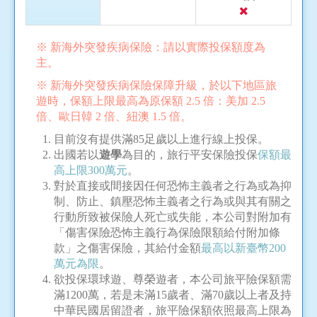
※ 新海外突發疾病保險：請以實際投保額度為
主。
※ 新海外突發疾病保險保障升級，於以下地區旅
遊時，保額上限最高為原保額 2.5 倍：美加 2.5
倍、歐日韓 2 倍、紐澳 1.5 倍。
目前沒有提供滿85足歲以上進行線上投保。
出國若以
遊學
為目的，旅行平安保險投保
保額最
高上限300萬元
。
對於直接或間接因任何恐怖主義者之行為或為抑
制、防止、鎮壓恐怖主義者之行為或與其有關之
行動所致被保險人死亡或失能，本公司對附加有
「傷害保險恐怖主義行為保險限額給付附加條
款」之傷害保險，其給付金額
最高以新臺幣200
萬元為限
。
欲投保環球遊、尊榮遊者，本公司旅平險保額需
滿1200萬，若是未滿15歲者、滿70歲以上者及持
中華民國居留證者，旅平險保額依照最高上限為