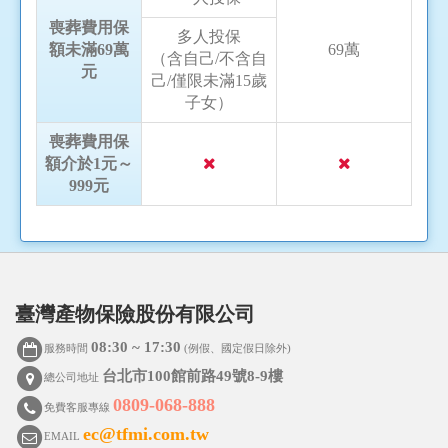
喪葬費用保
多人投保
額未滿69萬
69萬
（含自己/不含自
元
己/僅限未滿15歲
子女）
喪葬費用保
額介於1元～
999元
臺灣產物保險股份有限公司
08:30 ~ 17:30
服務時間
(例假、國定假日除外)
台北市100館前路49號8-9樓
總公司地址
0809-068-888
免費客服專線
ec@tfmi.com.tw
EMAIL