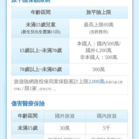
年齡區間
旅平險上限
未滿15歲兒童
最高上限69萬
(新生兒出生需滿15日)
(喪葬費用)
本國人：國內500萬/
15歲以上~未滿70歲
國外1,200萬
非本國人：500萬
70歲以上~未滿85歲
300萬
旅遊險網路投保同業保額累計上限
2,000萬
(未滿15歲上限
/ 限
1
家
。
69萬)
（含本公司）
傷害醫療保險
年齡區間
國外旅遊
國內旅遊
未滿15歲
30萬
5千