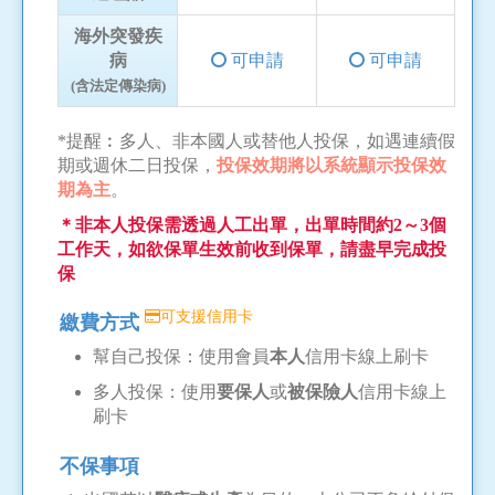
海外突發疾
病
可申請
可申請
(含法定傳染病)
*提醒︰多人、非本國人或替他人投保，如遇連續假
期或週休二日投保，
投保效期將以系統顯示投保效
期為主
。
＊非本人投保需透過人工出單，出單時間約2～3個
工作天，如欲保單生效前收到保單，請盡早完成投
保
可支援信用卡
繳費方式
幫自己投保：使用會員
本人
信用卡線上刷卡
多人投保：使用
要保人
或
被保險人
信用卡線上
刷卡
不保事項