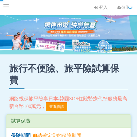
登入
註冊
旅行不便險、旅平險試算保
費
網路投保旅平險享日本/韓國SOS住院醫療代墊服務最高
新台幣100萬元，
查看詳請
試算保費
保險期間
請確定您的保障期間